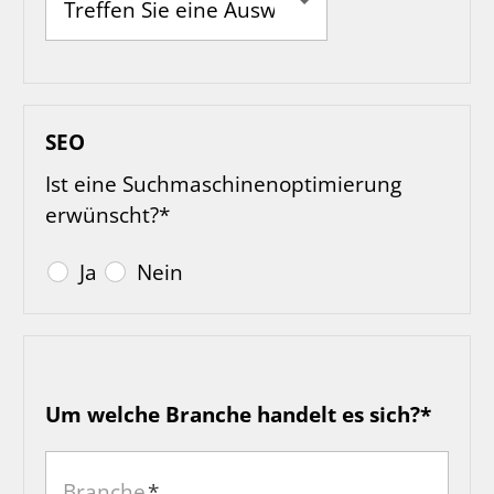
Ja
Nein
Screendesign soll erstellt werden
Soll überarbeitet werden
Das Logo soll neu erstellt werden
SEO
Screendesign und Logo werden vom
Ist eine Suchmaschinenoptimierung
Kunden geliefert
erwünscht?*
Ja
Nein
Um welche Branche handelt es sich?*
Branche
*